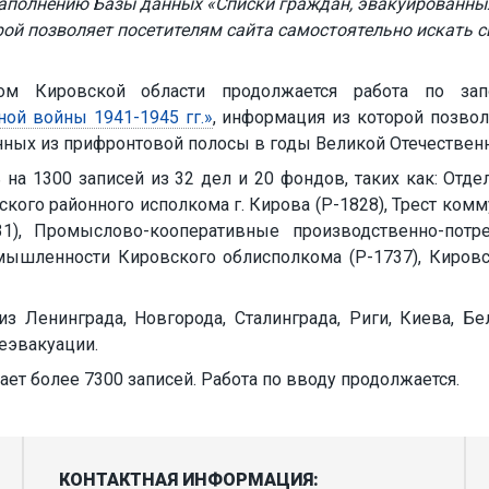
аполнению Базы данных «Списки граждан, эвакуированных
орой позволяет посетителям сайта самостоятельно искать с
вом Кировской области продолжается работа по з
ой войны 1941-1945 гг.»
, информация из которой позвол
нных из прифронтовой полосы в годы Великой Отечественн
ь на 1300 записей из 32 дел и 20 фондов, таких как: От
вского районного исполкома г. Кирова (Р-1828), Трест ко
31), Промыслово-кооперативные производственно-потре
ышленности Кировского облисполкома (Р-1737), Кировск
 Ленинграда, Новгорода, Сталинграда, Риги, Киева, Бел
еэвакуации.
ет более 7300 записей. Работа по вводу продолжается.
КОНТАКТНАЯ ИНФОРМАЦИЯ: