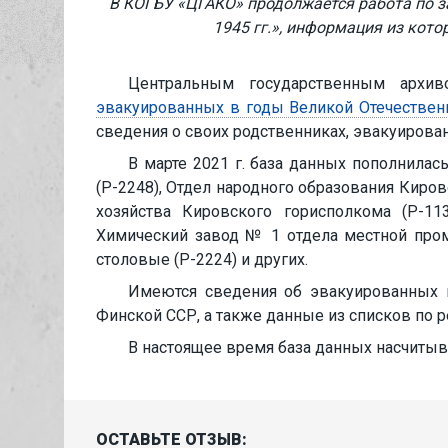
В КОГБУ «ЦГАКО» продолжается работа по з
1945 гг.», информация из кот
Центральным государственным архи
эвакуированных в годы Великой Отечественн
сведения о своих родственниках, эвакуирова
В марте 2021 г. база данных пополнилас
(Р-2248), Отдел народного образования Киро
хозяйства Кировского горисполкома (Р-11
Химический завод № 1 отдела местной пром
столовые (Р-2224) и других.
Имеются сведения об эвакуированных из
Финской ССР, а также данные из списков по р
В настоящее время база данных насчитыва
ОСТАВЬТЕ ОТЗЫВ: