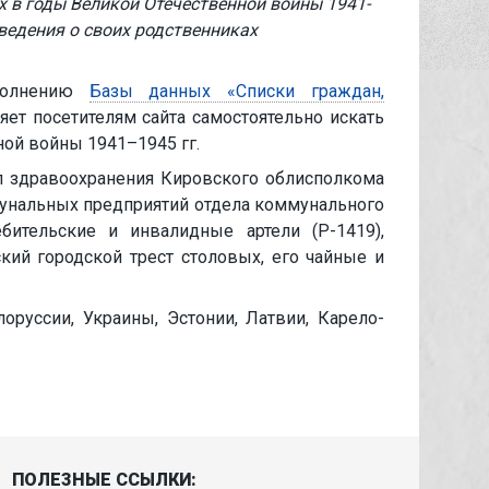
 в годы Великой Отечественной войны 1941-
ведения о своих родственниках
аполнению
Базы данных «Списки граждан,
яет посетителям сайта самостоятельно искать
ой войны 1941–1945 гг.
дел здравоохранения Кировского облисполкома
ммунальных предприятий отдела коммунального
бительские и инвалидные артели (Р-1419),
ий городской трест столовых, его чайные и
оруссии, Украины, Эстонии, Латвии, Карело-
ПОЛЕЗНЫЕ ССЫЛКИ: